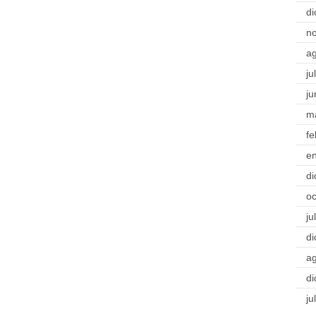
di
n
a
ju
ju
m
fe
e
di
oc
ju
di
a
di
ju