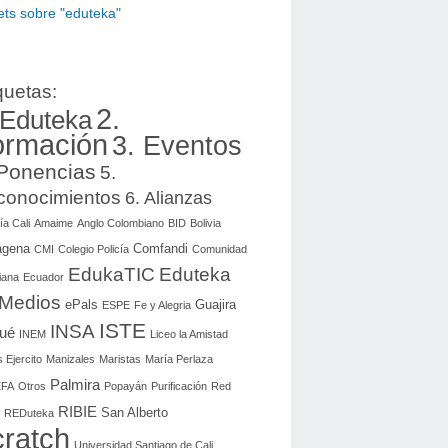
ts sobre "eduteka"
quetas:
2.
 Eduteka
ormación
3. Eventos
 Ponencias
5.
conocimientos
6. Alianzas
ía Cali
Amaime
Anglo Colombiano
BID
Bolivia
agena
Comfandi
CMI
Colegio Policía
Comunidad
EdukaTIC
Eduteka
iana
Ecuador
 Medios
ePals
Guajira
ESPE
Fe y Alegria
ISTE
INSA
gué
INEM
Liceo la Amistad
 Ejercito
Manizales
Maristas
María Perlaza
Palmira
FA
Otros
Popayán
Purificación
Red
RIBIE
San Alberto
REDuteka
ratch
Universidad Santiago de Cali