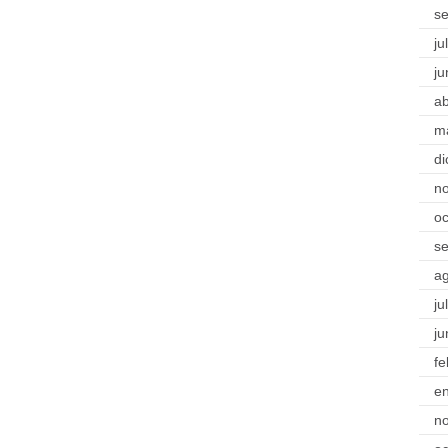
s
ju
ju
ab
m
di
n
oc
s
a
ju
ju
fe
e
n