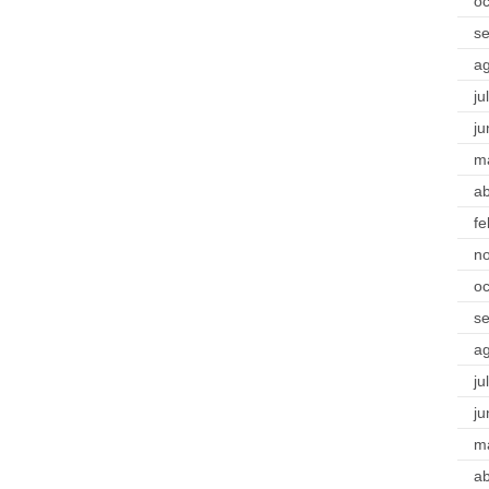
oc
s
a
ju
ju
m
ab
fe
n
oc
s
a
ju
ju
m
ab