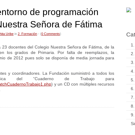
entorno de programación
Nuestra Señora de Fátima
Cat
hita Uribe
in
2. Formación
- (
0 Comments
)
1.
 a 23 docentes del Colegio Nuestra Señora de Fátima, de la
en los grados de Primaria. Por falta de reemplazos, la
2.
unio de 2012 pues solo se disponía de media jornada para
3.
4.
ntes y coordinadores. La Fundación suministró a todos los
física del “Cuaderno de Trabajo para
5.
ratchCuadernoTrabajo1.php
) y un CD con múltiples recursos
6.
.
7.
8.
9.
Si