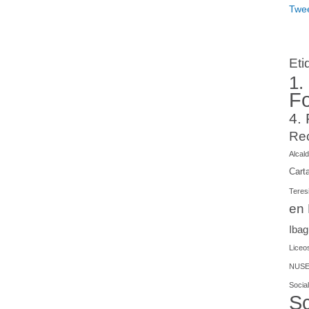
Twee
Eti
1.
F
4.
Re
Alcald
Cart
Teres
en
Iba
Liceos
NUSE
Social
Sc