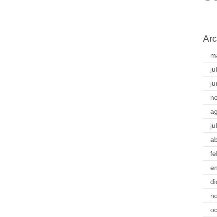
Arc
m
ju
ju
n
a
ju
ab
fe
e
di
n
oc