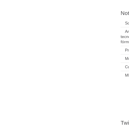
Not
So
Am
tecn
fórm
P
M
Co
M
Twi