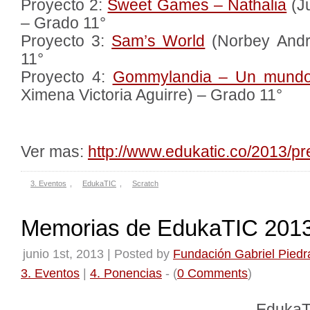
Proyecto 2:
Sweet Games – Nathalia
(Ju
– Grado 11°
Proyecto 3:
Sam’s World
(Norbey Andr
11°
Proyecto 4:
Gommylandia – Un mundo 
Ximena Victoria Aguirre) – Grado 11°
Ver mas:
http://www.edukatic.co/2013/p
3. Eventos
,
EdukaTIC
,
Scratch
Memorias de EdukaTIC 201
junio 1st, 2013 | Posted by
Fundación Gabriel Piedr
3. Eventos
|
4. Ponencias
- (
0 Comments
)
Eduk