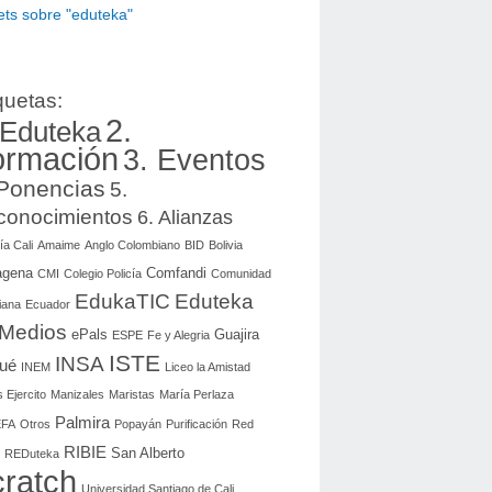
ts sobre "eduteka"
quetas:
2.
 Eduteka
ormación
3. Eventos
 Ponencias
5.
conocimientos
6. Alianzas
ía Cali
Amaime
Anglo Colombiano
BID
Bolivia
agena
Comfandi
CMI
Colegio Policía
Comunidad
EdukaTIC
Eduteka
iana
Ecuador
 Medios
ePals
Guajira
ESPE
Fe y Alegria
ISTE
INSA
gué
INEM
Liceo la Amistad
 Ejercito
Manizales
Maristas
María Perlaza
Palmira
FA
Otros
Popayán
Purificación
Red
RIBIE
San Alberto
REDuteka
ratch
Universidad Santiago de Cali