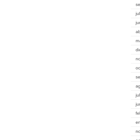
s
ju
ju
ab
m
di
n
oc
s
a
ju
ju
fe
e
n