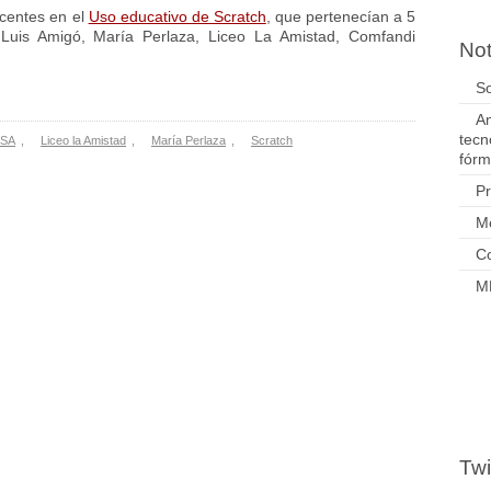
ocentes en el
Uso educativo de Scratch
, que pertenecían a 5
y Luis Amigó, María Perlaza, Liceo La Amistad, Comfandi
Not
So
Am
tecn
NSA
,
Liceo la Amistad
,
María Perlaza
,
Scratch
fórm
P
M
Co
M
Twi