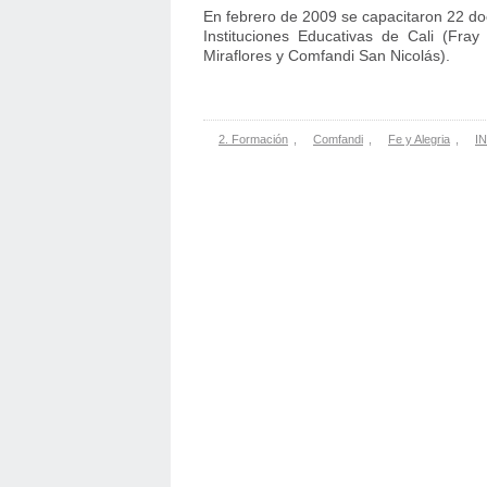
En febrero de 2009 se capacitaron 22 d
Instituciones Educativas de Cali (Fra
Miraflores y Comfandi San Nicolás).
2. Formación
,
Comfandi
,
Fe y Alegria
,
I