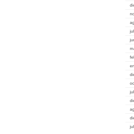
di
n
a
ju
ju
m
fe
e
di
oc
ju
di
a
di
ju