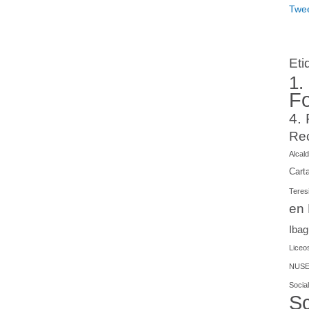
Twee
Eti
1.
F
4.
Re
Alcald
Cart
Teres
en
Iba
Liceos
NUSE
Social
Sc