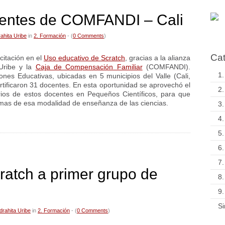
centes de COMFANDI – Cali
ahita Uribe
in
2. Formación
- (
0 Comments
)
Cat
citación en el
Uso educativo de Scratch
, gracias a la alianza
 Uribe y la
Caja de Compensación Familiar
(COMFANDI).
1.
iones Educativas, ubicadas en 5 municipios del Valle (Cali,
tificaron 31 docentes. En esta oportunidad se aprovechó el
2.
rios de estos docentes en Pequeños Científicos, para que
emas de esa modalidad de enseñanza de las ciencias.
3.
4.
5.
6.
7.
ratch a primer grupo de
8.
9.
Si
drahita Uribe
in
2. Formación
- (
0 Comments
)