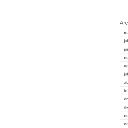
Arc
m
ju
ju
n
a
ju
ab
fe
e
di
n
oc