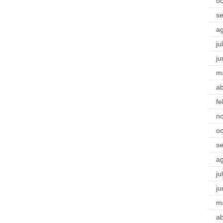
oc
s
a
ju
ju
m
ab
fe
n
oc
s
a
ju
ju
m
ab