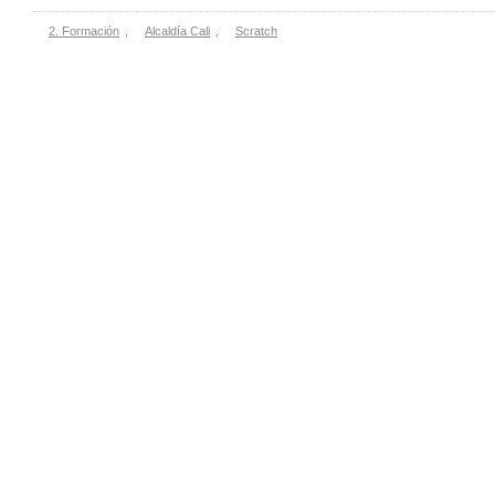
2. Formación
,
Alcaldía Cali
,
Scratch