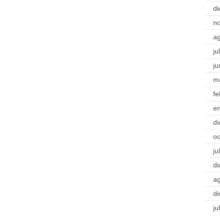
di
n
a
ju
ju
m
fe
e
di
oc
ju
di
a
di
ju