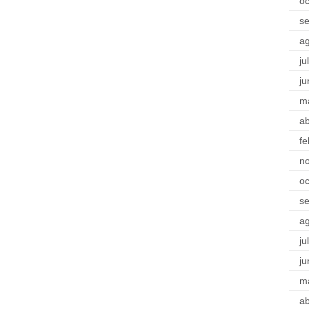
oc
s
a
ju
ju
m
ab
fe
n
oc
s
a
ju
ju
m
ab