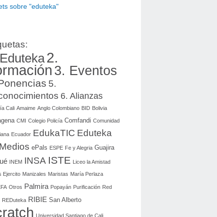
ts sobre "eduteka"
quetas:
2.
 Eduteka
ormación
3. Eventos
 Ponencias
5.
conocimientos
6. Alianzas
ía Cali
Amaime
Anglo Colombiano
BID
Bolivia
agena
Comfandi
CMI
Colegio Policía
Comunidad
EdukaTIC
Eduteka
iana
Ecuador
 Medios
ePals
Guajira
ESPE
Fe y Alegria
ISTE
INSA
gué
INEM
Liceo la Amistad
 Ejercito
Manizales
Maristas
María Perlaza
Palmira
FA
Otros
Popayán
Purificación
Red
RIBIE
San Alberto
REDuteka
ratch
Universidad Santiago de Cali