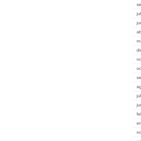
s
ju
ju
ab
m
di
n
oc
s
a
ju
ju
fe
e
n