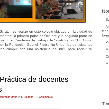
Not
So
Am
tecn
Scratch se realizó en este colegio ubicado en la ciudad de
fórm
mentos: la primera parte en Octubre y la segunda parte en
ibieron el Cuaderno de Trabajo de Scratch y un CD. Como
P
or la Fundación Gabriel Piedrahita Uribe, los participantes
ron cumplir con una asistencia del 80% para recibir su
M
Co
M
Práctica de docentes
s
iedrahita Uribe
in
1. Eduteka
- (
0 Comments
)
Twi