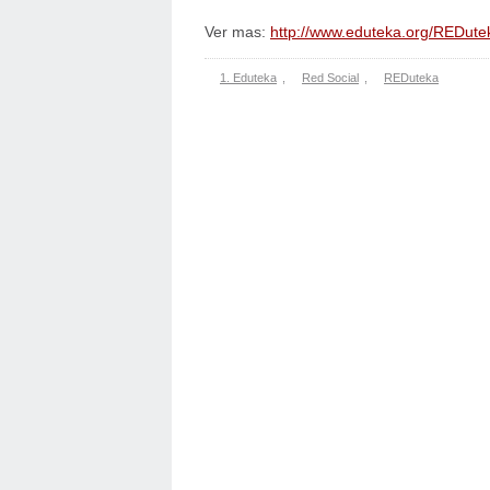
Ver mas:
http://www.eduteka.org/REDute
1. Eduteka
,
Red Social
,
REDuteka