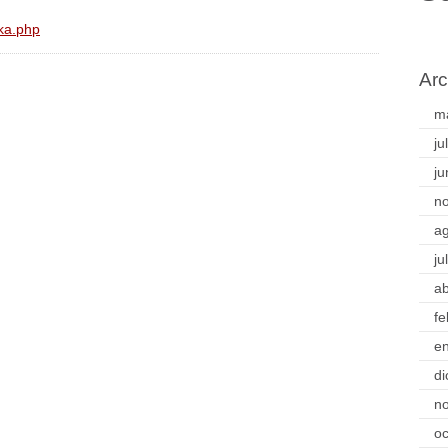
ka.php
Arc
m
ju
ju
n
a
ju
ab
fe
e
di
n
oc