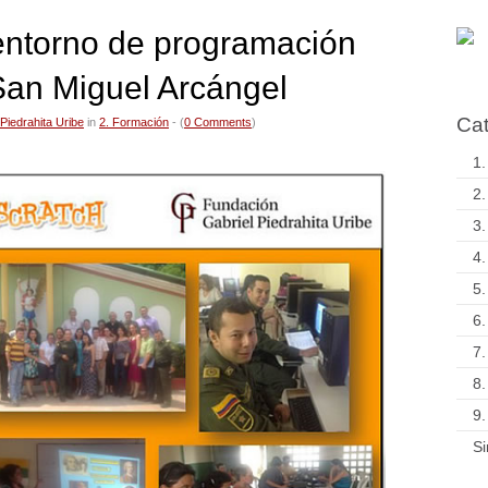
entorno de programación
San Miguel Arcángel
Cat
Piedrahita Uribe
in
2. Formación
- (
0 Comments
)
1.
2.
3.
4.
5.
6.
7.
8.
9.
Si