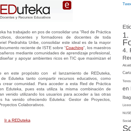
Twee
Eti
teka ha trabajado en pos de consolidar una “Red de Práctica
1.
rectivos, docentes y formadores de docentes de toda
F
el Piedrahita Uribe, consolidar este ideal es de la mayor
 documento reciente de ISTE sobre “
Coaching
”, los maestros
4.
pañeros mediante comunidades de aprendizaje profesional,
Re
a diseñar y apoyar ambientes ricos en TIC que maximizan el
Alcald
Cart
 en este propósito con el lanzamiento de REDuteka,
s de Eduteka tanto compartir recursos educativos, como
Teres
ra crear comunidad. Para acceder a esta Red de Práctica
en
 en Eduteka, pues esta utiliza la misma combinación de
n venido utilizando los usuarios para acceder a las otras
Iba
os ha venido ofreciendo Eduteka: Gestor de Proyectos,
 Proyectos Colaborativos.
Liceos
NUSE
Ir a REDuteka
Social
Sc