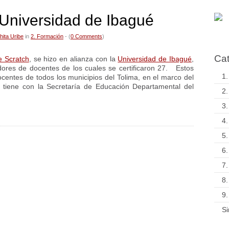
 Universidad de Ibagué
hita Uribe
in
2. Formación
- (
0 Comments
)
Cat
e Scratch
, se hizo en alianza con la
Universidad de Ibagué
,
dores de docentes de los cuales se certificaron 27. Estos
1.
ocentes de todos los municipios del Tolima, en el marco del
 tiene con la Secretaría de Educación Departamental del
2.
3.
4.
5.
6.
7.
8.
9.
Si