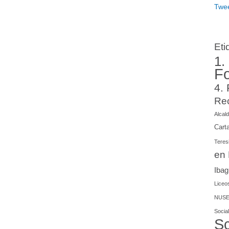
Twee
Eti
1.
F
4.
Re
Alcald
Cart
Teres
en
Iba
Liceos
NUSE
Social
Sc