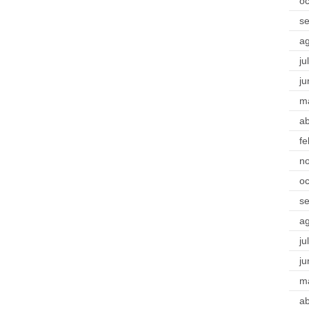
oc
s
a
ju
ju
m
ab
fe
n
oc
s
a
ju
ju
m
ab