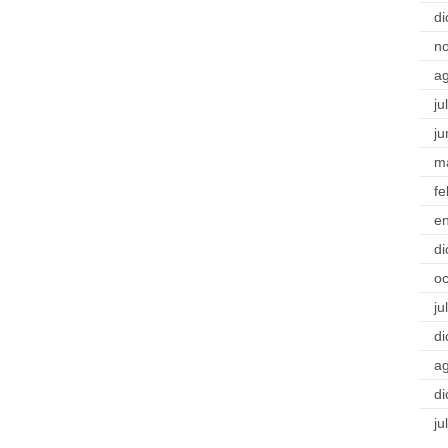
di
n
a
ju
ju
m
fe
e
di
oc
ju
di
a
di
ju