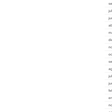
s
ju
ju
ab
m
di
n
oc
s
a
ju
ju
fe
e
n