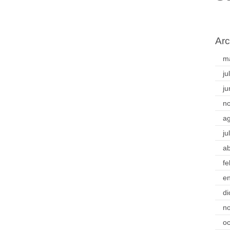
Arc
m
ju
ju
n
a
ju
ab
fe
e
di
n
oc