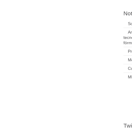
Not
So
Am
tecn
fórm
P
M
Co
M
Twi