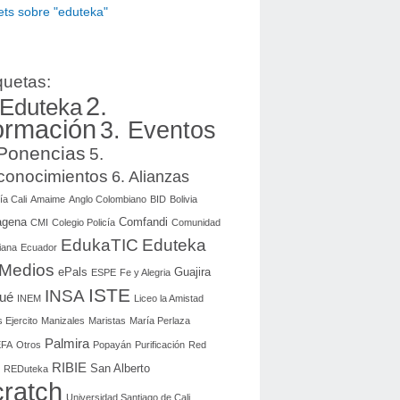
ts sobre "eduteka"
quetas:
2.
 Eduteka
ormación
3. Eventos
 Ponencias
5.
conocimientos
6. Alianzas
ía Cali
Amaime
Anglo Colombiano
BID
Bolivia
agena
Comfandi
CMI
Colegio Policía
Comunidad
EdukaTIC
Eduteka
iana
Ecuador
 Medios
ePals
Guajira
ESPE
Fe y Alegria
ISTE
INSA
gué
INEM
Liceo la Amistad
 Ejercito
Manizales
Maristas
María Perlaza
Palmira
FA
Otros
Popayán
Purificación
Red
RIBIE
San Alberto
REDuteka
ratch
Universidad Santiago de Cali